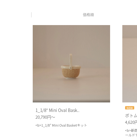
価格順
NEW
1_1/8" Mini Oval Bask..
ボトムモ
20,790円～
4,620
<b>1_1/8" Mini Oval Basketキット
<b>新
ールド