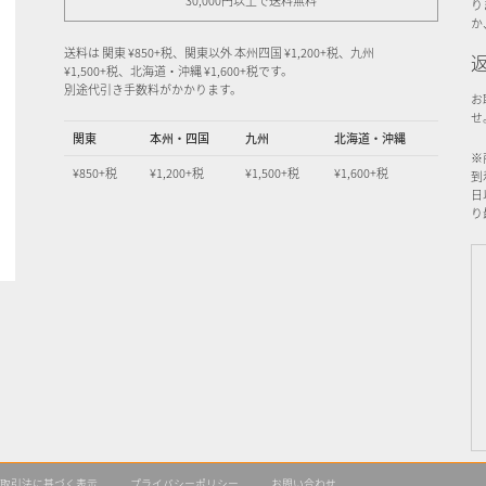
30,000円以上で送料無料
り
か
送料は 関東 ¥850+税、関東以外 本州四国 ¥1,200+税、九州
¥1,500+税、北海道・沖縄 ¥1,600+税です。
別途代引き手数料がかかります。
お
せ
関東
本州・四国
九州
北海道・沖縄
※
¥850+税
¥1,200+税
¥1,500+税
¥1,600+税
到
日
り
取引法に基づく表示
プライバシーポリシー
お問い合わせ