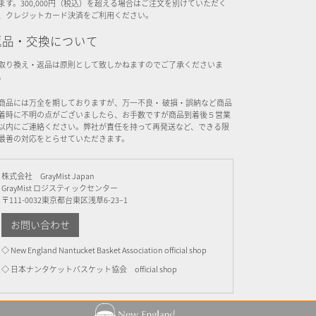
ます。300,000円（税込）を超える場合はご注文を別けていただく
、クレジットカード決済をご利用ください。
返品・交換について
取り換え・返品は原則として致しかねますのでご了承くださいま
。
商品には万全を期しておりますが、万一不良・ 破損・誤納など商品
着時に不明の点がございましたら、お手数ですが商品到着後５営業
以内にご連絡ください。弊社が責任を持って再発送など、できる限
最善の対応をとらせていただきます。
株式会社 GrayMist Japan
GrayMist ロジスティックセンター
〒111-0032東京都台東区浅草6-23–1
お問い合わせ
◇ New England Nantucket Basket Association official shop
◇ 日本ナンタケットバスケット協会 official shop