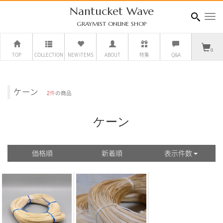
Nantucket Wave
navig
GRAYMIST ONLINE SHOP
0
TOP
COLLECTION
NEW ITEMS
ABOUT
特集
Q&A
ケーン
2件
の商品
ケーン
価格順
新着順
表示件数