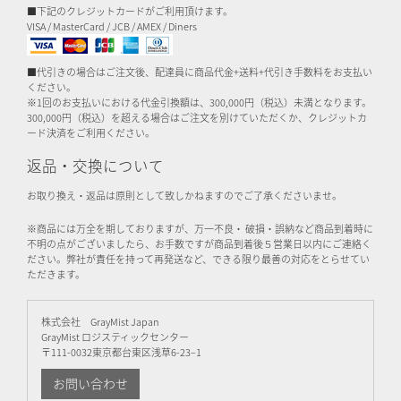
■下記のクレジットカードがご利用頂けます。
VISA / MasterCard / JCB / AMEX / Diners
■代引きの場合はご注文後、配達員に商品代金+送料+代引き手数料をお支払い
ください。
※1回のお支払いにおける代金引換額は、300,000円（税込）未満となります。
300,000円（税込）を超える場合はご注文を別けていただくか、クレジットカ
ード決済をご利用ください。
返品・交換について
お取り換え・返品は原則として致しかねますのでご了承くださいませ。
※商品には万全を期しておりますが、万一不良・ 破損・誤納など商品到着時に
不明の点がございましたら、お手数ですが商品到着後５営業日以内にご連絡く
ださい。弊社が責任を持って再発送など、できる限り最善の対応をとらせてい
ただきます。
株式会社 GrayMist Japan
GrayMist ロジスティックセンター
〒111-0032東京都台東区浅草6-23–1
お問い合わせ