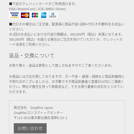
■下記のクレジットカードがご利用頂けます。
VISA / MasterCard / JCB / AMEX / Diners
■代引きの場合はご注文後、配達員に商品代金+送料+代引き手数料をお支払い
ください。
※1回のお支払いにおける代金引換額は、300,000円（税込）未満となります。
300,000円（税込）を超える場合はご注文を別けていただくか、クレジットカ
ード決済をご利用ください。
返品・交換について
お取り換え・返品は原則として致しかねますのでご了承くださいませ。
※商品には万全を期しておりますが、万一不良・ 破損・誤納など商品到着時に
不明の点がございましたら、お手数ですが商品到着後５営業日以内にご連絡く
ださい。弊社が責任を持って再発送など、できる限り最善の対応をとらせてい
ただきます。
株式会社 GrayMist Japan
GrayMist ロジスティックセンター
〒111-0032東京都台東区浅草6-23–1
お問い合わせ