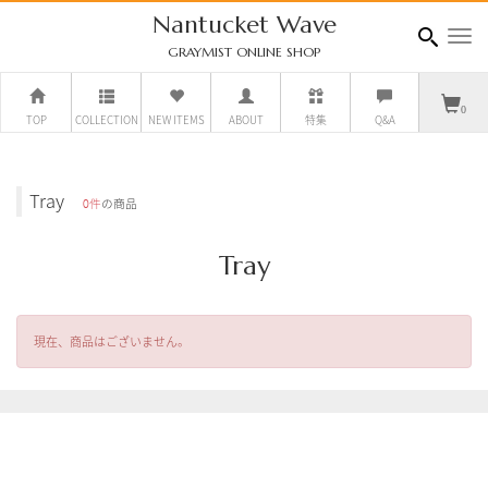
Nantucket Wave
navig
GRAYMIST ONLINE SHOP
0
TOP
COLLECTION
NEW ITEMS
ABOUT
特集
Q&A
Tray
0件
の商品
Tray
現在、商品はございません。