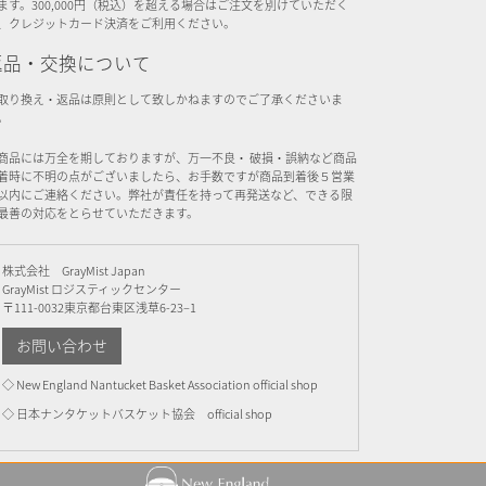
ます。300,000円（税込）を超える場合はご注文を別けていただく
、クレジットカード決済をご利用ください。
返品・交換について
取り換え・返品は原則として致しかねますのでご了承くださいま
。
商品には万全を期しておりますが、万一不良・ 破損・誤納など商品
着時に不明の点がございましたら、お手数ですが商品到着後５営業
以内にご連絡ください。弊社が責任を持って再発送など、できる限
最善の対応をとらせていただきます。
株式会社 GrayMist Japan
GrayMist ロジスティックセンター
〒111-0032東京都台東区浅草6-23–1
お問い合わせ
◇ New England Nantucket Basket Association official shop
◇ 日本ナンタケットバスケット協会 official shop