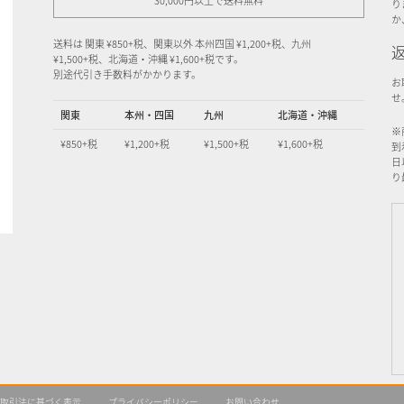
30,000円以上で送料無料
り
か
送料は 関東 ¥850+税、関東以外 本州四国 ¥1,200+税、九州
¥1,500+税、北海道・沖縄 ¥1,600+税です。
別途代引き手数料がかかります。
お
せ
関東
本州・四国
九州
北海道・沖縄
※
¥850+税
¥1,200+税
¥1,500+税
¥1,600+税
到
日
り
取引法に基づく表示
プライバシーポリシー
お問い合わせ