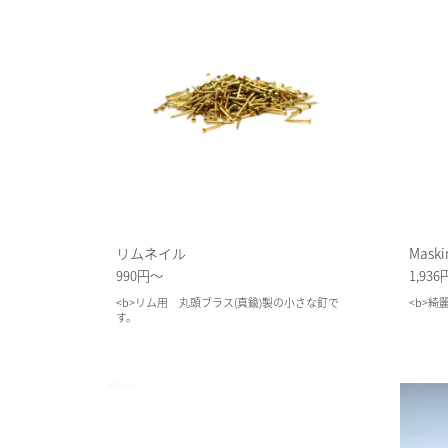
リムネイル
Maskin
990円～
1,936
<b>リム用 丸頭ブラス(真鍮)製の小さな釘で
<b>
す。