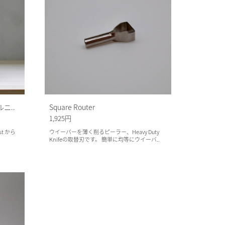
ルニ..
Square Router
1,925円
ist から
ウイーバーを薄く削るピーラー、Heavy Duty
Knifeの取替刃です。 簡単に均等にウイーバ..