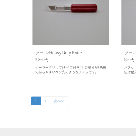
ツール:Heavy Duty Knife ..
ツール:
2,860円
550円
ピーラーグリップ(ナイフ付き) 手の部分が6角形
バスケ
で持ちやすいペン先のようなナイフです。
紐は耐
1
2
次へ>>