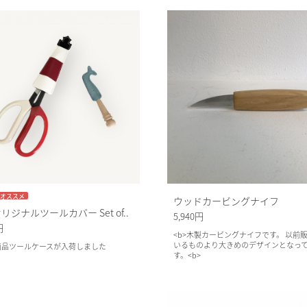
オススメ
ウッドカービングナイフ
リジナルツールカバー Set of..
5,940円
円
<b>木製カービングナイフです。 以前
いるものより大きめのデザインとなっ
新商品ツールケースが入荷しました
す。<b>