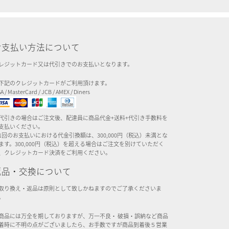
お支払い方法について
レジットカード又は代引きでのお支払いとなります。
下記のクレジットカードがご利用頂けます。
SA / MasterCard / JCB / AMEX / Diners
代引きの場合はご注文後、配達員に商品代金+送料+代引き手数料を
支払いください。
1回のお支払いにおける代金引換額は、300,000円（税込）未満とな
ます。300,000円（税込）を超える場合はご注文を別けていただく
、クレジットカード決済をご利用ください。
返品・交換について
取り換え・返品は原則として致しかねますのでご了承くださいま
。
商品には万全を期しておりますが、万一不良・ 破損・誤納など商品
着時に不明の点がございましたら、お手数ですが商品到着後５営業