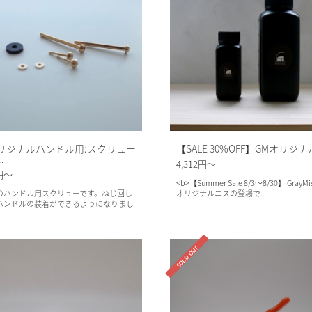
リジナルハンドル用:スクリュー
【SALE 30%OFF】GMオリジナ
.
4,312円～
0円～
<b>【Summer Sale 8/3～8/30】 GrayM
のハンドル用スクリューです。ねじ回し
オリジナルニスの登場で..
ハンドルの装着ができるようになりまし
SOLD OUT