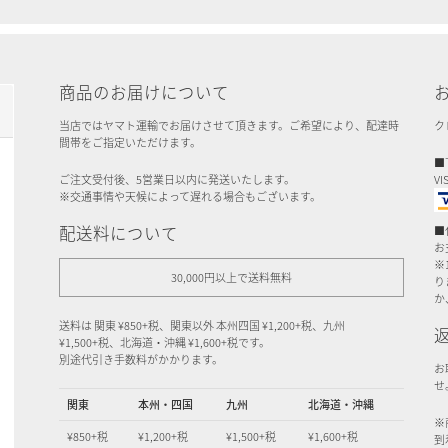
商品のお届けについて
当店ではヤマト運輸でお届けさせて頂きます。ご希望により、配達時
ク
間帯をご指定いただけます。
■
ご注文受付後、5営業日以内に発送いたします。
VI
※交通事情や天候によって遅れる場合もございます。
配送料について
■
お
※
30,000円以上で送料無料
り
か
送料は 関東 ¥850+税、関東以外 本州四国 ¥1,200+税、九州
¥1,500+税、北海道・沖縄 ¥1,600+税です。
別途代引き手数料がかかります。
お
せ
関東
本州・四国
九州
北海道・沖縄
※
¥850+税
¥1,200+税
¥1,500+税
¥1,600+税
到