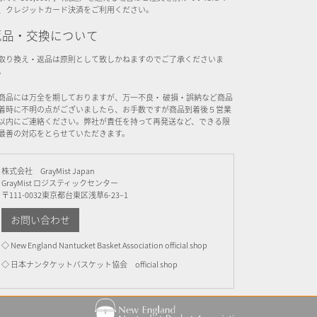
、クレジットカード決済をご利用ください。
返品・交換について
取り換え・返品は原則として致しかねますのでご了承くださいま
。
商品には万全を期しておりますが、万一不良・ 破損・誤納など商品
着時に不明の点がございましたら、お手数ですが商品到着後５営業
以内にご連絡ください。弊社が責任を持って再発送など、できる限
最善の対応をとらせていただきます。
株式会社 GrayMist Japan
GrayMist ロジスティックセンター
〒111-0032東京都台東区浅草6-23–1
お問い合わせ
◇ New England Nantucket Basket Association official shop
◇ 日本ナンタケットバスケット協会 official shop