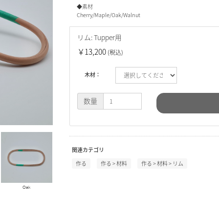
◆素材
Cherry/Maple/Oak/Walnut
リム: Tupper用
￥13,200
(税込)
木材：
数量
関連カテゴリ
作る
作る
>
材料
作る
>
材料
>
リム
Oak