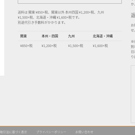
か
送料は 関東 ¥850+税、関東以外 本州四国 ¥1,200+税、九州
¥1,500+税、北海道・沖縄 ¥1,600+税です。
別途代引き手数料がかかります。
お
せ
関東
本州・四国
九州
北海道・沖縄
※
¥850+税
¥1,200+税
¥1,500+税
¥1,600+税
到
日
り
取引法に基づく表示
プライバシーポリシー
お問い合わせ